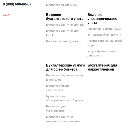
8 (800) 600-80-67
Бухгалтерия для ООО
Ведение
Ведение
СОУТ
бухгалтерского учета
управленческого
учета
Бухгалтерский учет для ИП
Управление финансами
Бухгалтерский учет для
Финансовый консалтинг
ООО
Построение финансовой
Восстановление учета
модели
Услуги финансового
директора
Бухгалтерские услуги
Бухгалтерия для
для сфер бизнеса
маркетплейсов
Бухгалтерия для гостиниц
и хостелов
Бухгалтерия для
таксопарков
Бухгалтерское
обслуживание ломбардов
Бухгалтер для
турагентства
Бухгалтерский учет
майнинга криптовалюты