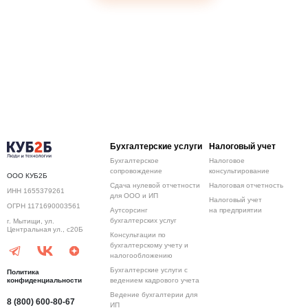
Бухгалтерские услуги
Налоговый учет
Бухгалтерское
Налоговое
сопровождение
консультирование
ООО КУБ2Б
Сдача нулевой отчетности
Налоговая отчетность
ИНН 1655379261
для ООО и ИП
Налоговый учет
ОГРН 1171690003561
Аутсорсинг
на предприятии
бухгалтерских услуг
г. Мытищи, ул.
Центральная ул., с20Б
Консультации по
бухгалтерскому учету и
налогообложению
Бухгалтерские услуги с
Политика
конфиденциальности
ведением кадрового учета
Ведение бухгалтерии для
8 (800) 600-80-67
ИП