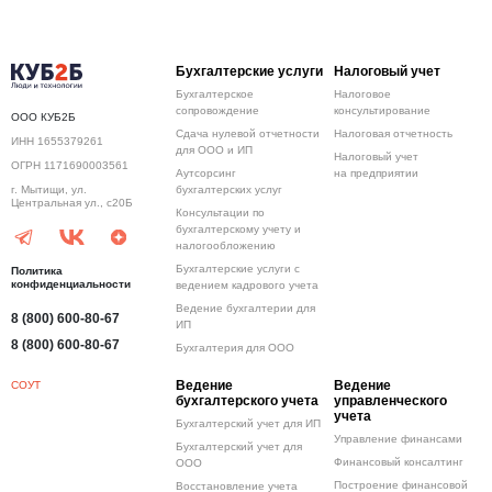
перезвоним!
Бухгалтерские услуги
Налоговый учет
Бухгалтерское
Налоговое
сопровождение
консультирование
Нажимая кнопку отправить я
ООО КУБ2Б
Сдача нулевой отчетности
Налоговая отчетность
Принимаю
Политику конфиденциальности
ИНН 1655379261
для ООО и ИП
Налоговый учет
ОГРН 1171690003561
Аутсорсинг
на предприятии
Даю
Согласие на обработку персональных данных
бухгалтерских услуг
г. Мытищи, ул.
Центральная ул., с20Б
Консультации по
бухгалтерскому учету и
налогообложению
Бухгалтерские услуги с
Политика
конфиденциальности
ведением кадрового учета
Ведение бухгалтерии для
8 (800) 600-80-67
ИП
8 (800) 600-80-67
Бухгалтерия для ООО
Ведение
Ведение
СОУТ
бухгалтерского учета
управленческого
учета
Бухгалтерский учет для ИП
Управление финансами
Бухгалтерский учет для
Финансовый консалтинг
ООО
Построение финансовой
Восстановление учета