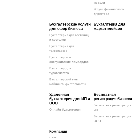
модели
Услуги финансового
директора
Бухгалтерские услуги
Бухгалтерия для
для сфер бизнеса
маркетплейсов
Бухгалтерия для гостиниц
и хостелов
Бухгалтерия для
таксопарков
Бухгалтерское
обслуживание ломбардов
Бухгалтер для
турагентства
Бухгалтерский учет
майнинга криптовалюты
Удаленная
Бесплатная
бухгалтерия для ИП и
регистрация бизнеса
ООО
Бесплатная регистрация
Онлайн бухгалтерия
ИП
Бесплатная регистрация
ООО
Компания
Блог