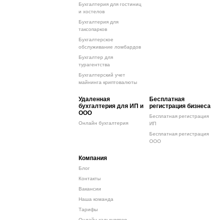
Бухгалтерия для гостиниц
и хостелов
Бухгалтерия для
таксопарков
Бухгалтерское
обслуживание ломбардов
Бухгалтер для
турагентства
Бухгалтерский учет
майнинга криптовалюты
Удаленная
Бесплатная
бухгалтерия для ИП и
регистрация бизнеса
ООО
Бесплатная регистрация
Онлайн бухгалтерия
ИП
Бесплатная регистрация
ООО
Компания
Блог
Контакты
Вакансии
Наша команда
Тарифы
Онлайн-калькулятор